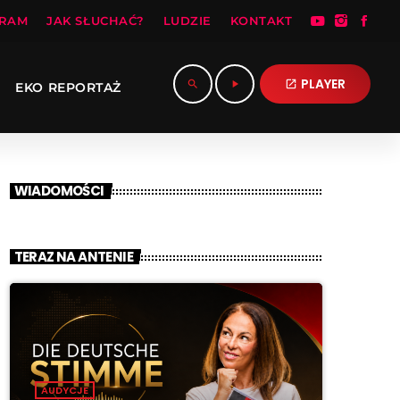
RAM
JAK SŁUCHAĆ?
LUDZIE
KONTAKT
PLAYER
search
play_arrow
open_in_new
EKO REPORTAŻ
WIADOMOŚCI
TERAZ NA ANTENIE
AUDYCJE