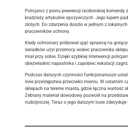
Policjanci z pionu prewencji raciborskiej komendy 
kradzieży artykułów spożywczych. Jego łupem padły
złotych. Do zdarzenia doszło w jednym z lokalnyc
pracowników ochrony.
Kiedy ochroniarz próbował ująć sprawcę na gorącym
świadków użył przemocy wobec pracownika sklepu,
miał przy sobie. Dzięki szybkiej interwencji policja
obezwładnić napastnika i zapobiec eskalacji zagro
Podczas dalszych czynności funkcjonariusze ustal
inne przestępstwa przeciwko mieniu. W ostatnim c
sklepach na terenie miasta, gdzie łączna wartość s
Zebrany materiał dowodowy pozwolił na przedstawi
rozbójniczej. Teraz o jego dalszym losie zdecyduje 