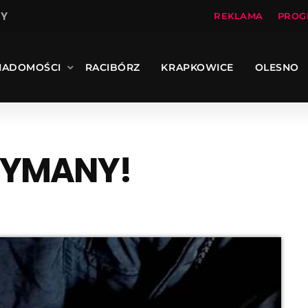
LY
REKLAMA
PROG
IADOMOŚCI
RACIBÓRZ
KRAPKOWICE
OLESNO
ZYMANY!