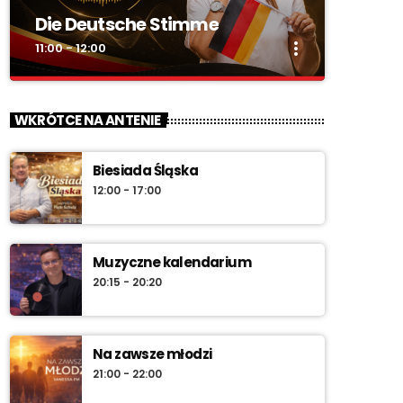
Die Deutsche Stimme
more_vert
11:00 - 12:00
close
Die Deutsche Stimme
WKRÓTCE NA ANTENIE
„DIE DEUTSCHE STIMME” – w całości po
niemiecku. Audycja mniejszości niemieckiej o
Biesiada Śląska
kulturze, tradycjach i wydarzeniach w regionie.
12:00 - 17:00
Muzyczne kalendarium
20:15 - 20:20
Na zawsze młodzi
21:00 - 22:00