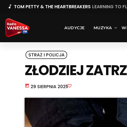
TOM PETTY & THE HEARTBREAKERS
LEARNING TO F
music_note
AUDYCJE
MUZYKA
W
STRAŻ I POLICJA
ZŁODZIEJ ZATR
today
29 SIERPNIA 2025