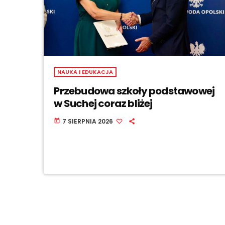
NAUKA I EDUKACJA
Przebudowa szkoły podstawowej
w Suchej coraz bliżej
7 SIERPNIA 2026
today