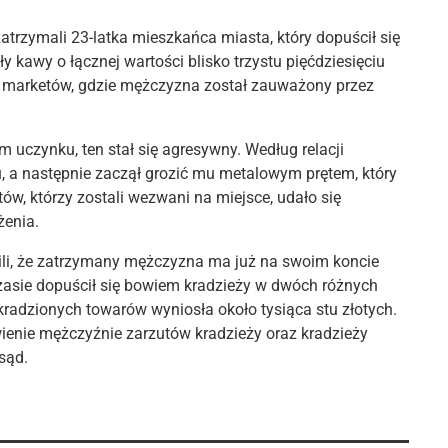
zatrzymali 23-latka mieszkańca miasta, który dopuścił się
 kawy o łącznej wartości blisko trzystu pięćdziesięciu
h marketów, gdzie mężczyzna został zauważony przez
 uczynku, ten stał się agresywny. Według relacji
 a następnie zaczął grozić mu metalowym prętem, który
ntów, którzy zostali wezwani na miejsce, udało się
żenia.
ili, że zatrzymany mężczyzna ma już na swoim koncie
zasie dopuścił się bowiem kradzieży w dwóch różnych
kradzionych towarów wyniosła około tysiąca stu złotych.
enie mężczyźnie zarzutów kradzieży oraz kradzieży
sąd.