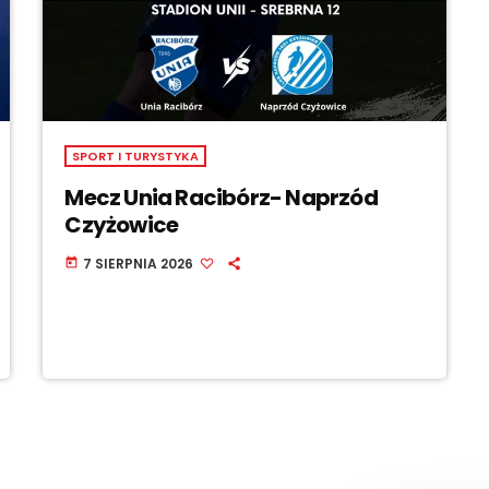
SPORT I TURYSTYKA
Mecz Unia Racibórz- Naprzód
Czyżowice
7 SIERPNIA 2026
today