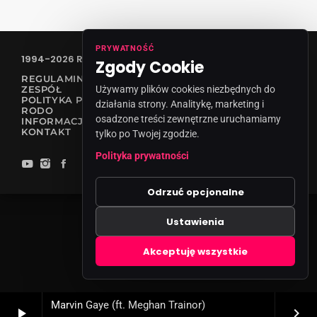
PRYWATNOŚĆ
1994-2026 RADIO VANESSA SPÓŁKA Z O.O
Zgody Cookie
REGULAMIN KONKURSÓW
Używamy plików cookies niezbędnych do
ZESPÓŁ
POLITYKA PRYWATNOŚCI
działania strony. Analitykę, marketing i
RODO
osadzone treści zewnętrzne uruchamiamy
INFORMACJA O NADAWCY
KONTAKT
tylko po Twojej zgodzie.
Polityka prywatności
Odrzuć opcjonalne
Ustawienia
Zgody cookies
Akceptuję wszystkie
Marvin Gaye (ft. Meghan Trainor)
play_arrow
keyboard_arrow_right