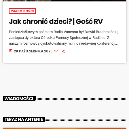
WIADOMOŚCI
Jak chronić dzieci? | Gość RV
Poniedziałkowym gościem Radia Vanessa był Dawid Brachmański,
zastępca dyrektora Ośrodka Pomocy Społecznej w Radlinie. Z
naszym rozmówcą dyskutowaliśmy m.in. o niedawnej konferencji
“ChrońMY Dzieci 2.0”, standardach ochrony małoletnich czy
today
28 PAŹDZIERNIKA 2025
działaniach radlińskiego OPS-u w zakresie ochrony dzieci. Całej
rozmowy posłuchać można TUTAJ:
WIADOMOŚCI
TERAZ NA ANTENIE