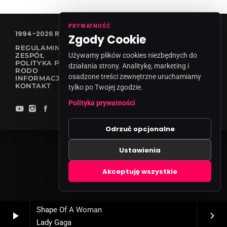
PRYWATNOŚĆ
1994-2026 RADIO VANESSA SPÓŁKA Z O.O
Zgody Cookie
REGULAMIN KONKURSÓW
ZESPÓŁ
Używamy plików cookies niezbędnych do
POLITYKA PRYWATNOŚCI
działania strony. Analitykę, marketing i
RODO
osadzone treści zewnętrzne uruchamiamy
INFORMACJA O NADAWCY
KONTAKT
tylko po Twojej zgodzie.
Polityka prywatności
Odrzuć opcjonalne
Ustawienia
Zgody cookies
Akceptuję wszystkie
Shape Of A Woman
play_arrow
keyboard_arrow_right
Lady Gaga