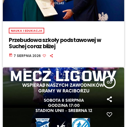
NAUKA I EDUKACJA
Przebudowa szkoły podstawowej w
Suchej coraz bliżej
today
7 SIERPNIA 2026
insert_link