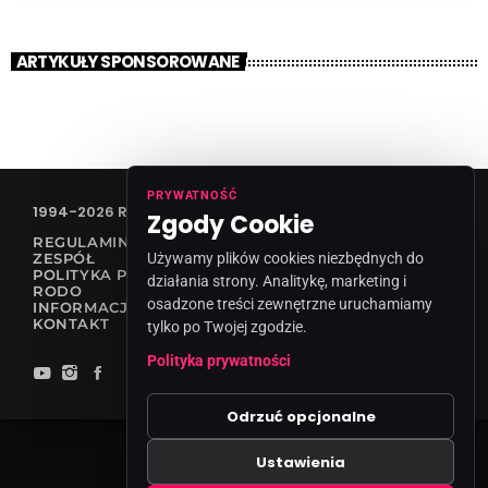
ARTYKUŁY SPONSOROWANE
PRYWATNOŚĆ
1994-2026 RADIO VANESSA SPÓŁKA Z O.O
Zgody Cookie
REGULAMIN KONKURSÓW
Używamy plików cookies niezbędnych do
ZESPÓŁ
POLITYKA PRYWATNOŚCI
działania strony. Analitykę, marketing i
RODO
osadzone treści zewnętrzne uruchamiamy
INFORMACJA O NADAWCY
KONTAKT
tylko po Twojej zgodzie.
Polityka prywatności
Odrzuć opcjonalne
Ustawienia
Zgody cookies