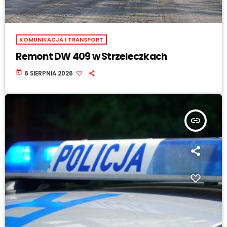
KOMUNIKACJA I TRANSPORT
Remont DW 409 w Strzeleczkach
today
6 SIERPNIA 2026
insert_link