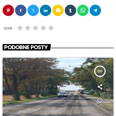
email
OCEŃ
PODOBNE POSTY
insert_link