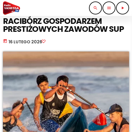
search
menu
play_arrow
SPORT I TURYSTYKA
RACIBÓRZ GOSPODARZEM
PRESTIŻOWYCH ZAWODÓW SUP
today
16 LUTEGO 2026