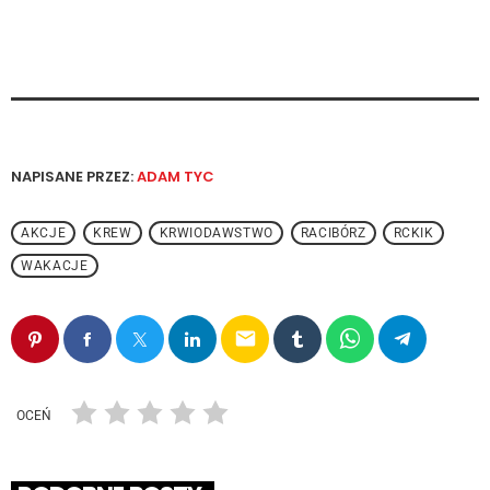
NAPISANE PRZEZ:
ADAM TYC
AKCJE
KREW
KRWIODAWSTWO
RACIBÓRZ
RCKIK
WAKACJE
email
OCEŃ