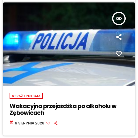
insert_link
STRAŻ I POLICJA
Wakacyjna przejażdżka po alkoholu w
Zębowicach
today
6 SIERPNIA 2026