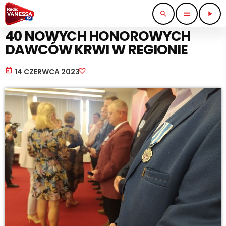
search
menu
play_arrow
WIADOMOŚCI
40 NOWYCH HONOROWYCH
DAWCÓW KRWI W REGIONIE
today
14 CZERWCA 2023