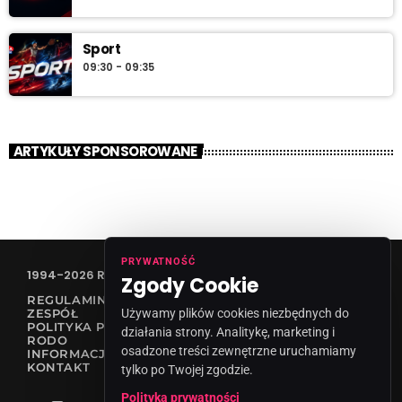
Sport
09:30 - 09:35
ARTYKUŁY SPONSOROWANE
PRYWATNOŚĆ
1994-2026 RADIO VANESSA SPÓŁKA Z O.O
Zgody Cookie
REGULAMIN KONKURSÓW
Używamy plików cookies niezbędnych do
ZESPÓŁ
POLITYKA PRYWATNOŚCI
działania strony. Analitykę, marketing i
RODO
osadzone treści zewnętrzne uruchamiamy
INFORMACJA O NADAWCY
KONTAKT
tylko po Twojej zgodzie.
Polityka prywatności