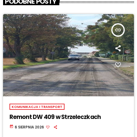
PODOBNE POSTY
insert_link
KOMUNIKACJA I TRANSPORT
Remont DW 409 w Strzeleczkach
today
6 SIERPNIA 2026