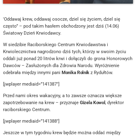
'Oddawaj krew, oddawaj osocze, dziel się życiem, dziel się
często” – pod takim hasłem obchodzony jest dziś (14.06)
Światowy Dzień Krwiodawcy.
W siedzibie Raciborskiego Centrum Krwiodawstwa i
Krwiolecznictwa nagrodzono dziś tych, którzy w swoim życiu
oddali już ponad 20 litrów krwi i dołączyli do grona Honorowych
Dawców – Zasłużonych dla Zdrowia Narodu. Wyróżnienie
odebrała między innymi pani
Monika Rolnik
z Rydułtów.
[jwplayer mediaid=”141387″]
Przed nami okres wakacyjny, a to zawsze oznacza większe
zapotrzebowanie na krew – przyznaje
Gizela Kowol
, dyrektor
raciborskiego Centrum.
[jwplayer mediaid=”141388″]
Jeszcze w tym tygodniu krew będzie można oddać między