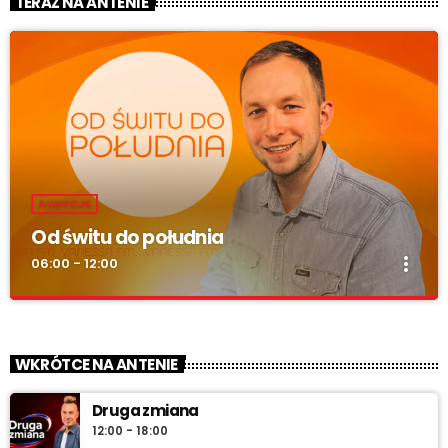
TERAZ NA ANTENIE
AUDYCJE
Od świtu do południa
more_vert
06:00 - 12:00
Od świtu do południa
close
zacznij z nami każdy dzień!
WKRÓTCE NA ANTENIE
„Od świtu do południa” – poranny program Radia Vanessa od
Druga zmiana
poniedziałku do soboty w godz. 6:00–12:00. Jakub Koniński
12:00 - 18:00
serwuje lokalne informacje, pogodę, przegląd wydarzeń i