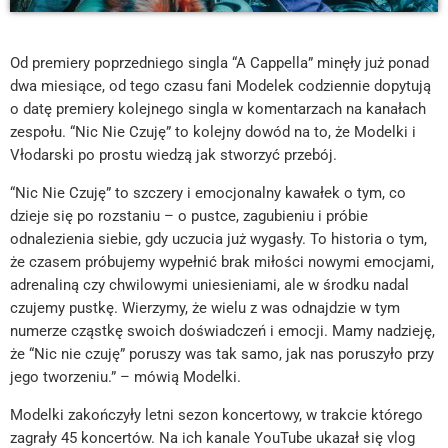
Od premiery poprzedniego singla “A Cappella” minęły już ponad
dwa miesiące, od tego czasu fani Modelek codziennie dopytują
o datę premiery kolejnego singla w komentarzach na kanałach
zespołu. “Nic Nie Czuję” to kolejny dowód na to, że Modelki i
Vłodarski po prostu wiedzą jak stworzyć przebój.
“Nic Nie Czuję” to szczery i emocjonalny kawałek o tym, co
dzieje się po rozstaniu – o pustce, zagubieniu i próbie
odnalezienia siebie, gdy uczucia już wygasły. To historia o tym,
że czasem próbujemy wypełnić brak miłości nowymi emocjami,
adrenaliną czy chwilowymi uniesieniami, ale w środku nadal
czujemy pustkę. Wierzymy, że wielu z was odnajdzie w tym
numerze cząstkę swoich doświadczeń i emocji. Mamy nadzieję,
że “Nic nie czuję” poruszy was tak samo, jak nas poruszyło przy
jego tworzeniu.” – mówią Modelki.
Modelki zakończyły letni sezon koncertowy, w trakcie którego
zagrały 45 koncertów. Na ich kanale YouTube ukazał się vlog