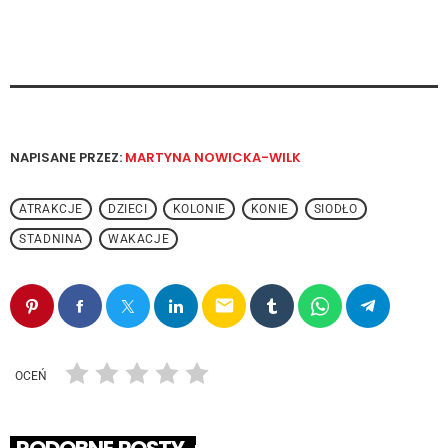
NAPISANE PRZEZ:
MARTYNA NOWICKA-WILK
ATRAKCJE
DZIECI
KOLONIE
KONIE
SIODŁO
STADNINA
WAKACJE
email
OCEŃ