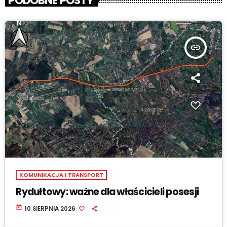
PODOBNE POSTY
insert_link
KOMUNIKACJA I TRANSPORT
Rydułtowy: ważne dla właścicieli posesji
today
10 SIERPNIA 2026