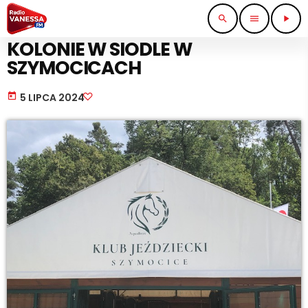
search
menu
play_arrow
SPORT I TURYSTYKA
KOLONIE W SIODLE W
SZYMOCICACH
today
5 LIPCA 2024