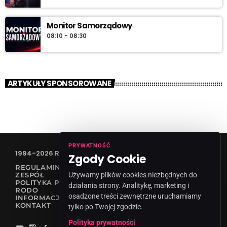
Monitor Samorządowy
08:10 - 08:30
ARTYKUŁY SPONSOROWANE
PRYWATNOŚĆ
1994-2026 RADIO VANESSA SPÓŁKA Z O.O
Zgody Cookie
REGULAMIN KONKURSÓW
Używamy plików cookies niezbędnych do
ZESPÓŁ
POLITYKA PRYWATNOŚCI
działania strony. Analitykę, marketing i
RODO
osadzone treści zewnętrzne uruchamiamy
INFORMACJA O NADAWCY
KONTAKT
tylko po Twojej zgodzie.
Polityka prywatności