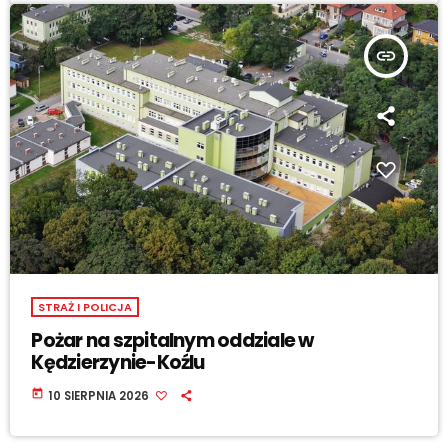
insert_link
STRAŻ I POLICJA
Pożar na szpitalnym oddziale w
Kędzierzynie-Koźlu
today
10 SIERPNIA 2026