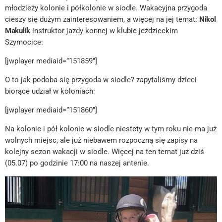
młodzieży kolonie i półkolonie w siodle. Wakacyjna przygoda
cieszy się dużym zainteresowaniem, a więcej na jej temat:
Nikol
Makulik
instruktor jazdy konnej w klubie jeździeckim
Szymocice:
[jwplayer mediaid=”151859″]
O to jak podoba się przygoda w siodle? zapytaliśmy dzieci
biorące udział w koloniach:
[jwplayer mediaid=”151860″]
Na kolonie i pół kolonie w siodle niestety w tym roku nie ma już
wolnych miejsc, ale już niebawem rozpoczną się zapisy na
kolejny sezon wakacji w siodle. Więcej na ten temat już dziś
(05.07) po godzinie 17:00 na naszej antenie.